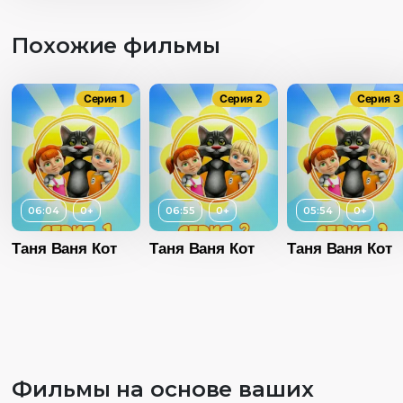
Похожие фильмы
Серия 1
Серия 2
Серия 3
06:04
0+
06:55
0+
05:54
0+
Таня Ваня Кот
Таня Ваня Кот
Таня Ваня Кот
Фильмы на основе ваших
Возраст
0+