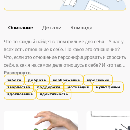
Описание
Детали
Команда
Что-то каждый найдёт в этом фильме для себя... У нас у
всех есть отношение к себе. Но какое это отношение?
Что, если это отношение персонифицировать и спросить
себя, а как я на самом деле отношусь к себе? И кто такой
Развернуть
"Себь"? Маленькая зарисовка о том, что и как можно
забота
доброта
воображение
взросление
сделать с собой. Интересно смотреть, потому что: 1.
творчество
поддержка
мотивация
мультфильм
Помогает разобраться в себе. 2. Актуален для детского и
вдохновение
идентичность
подросткового возраста. 3. Развивает воображение.