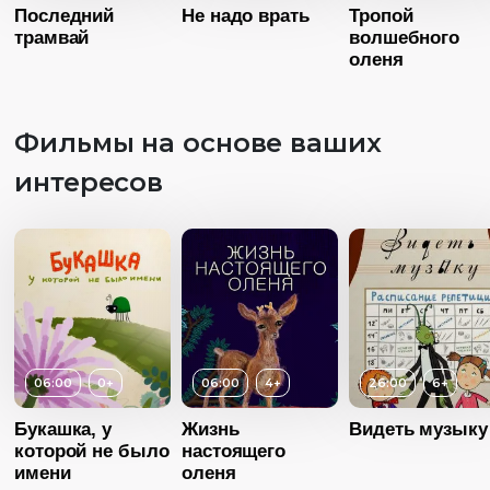
Последний
Не надо врать
Тропой
трамвай
волшебного
оленя
Фильмы на основе ваших
Возраст
1
интересов
Длительность
31:00
Год
20
Возраст
12+
Возраст
6+
Страна
Росс
Длительность
27:00
Длительность
Язык
Русск
15:00
Год
2015
06:00
0+
06:00
4+
26:00
6+
Год
2015
Страна
Россия
Возраст
4+
Страна
Россия
Букашка, у
Жизнь
Видеть музыку
Язык
Русский
которой не было
Длительность
настоящего
Язык
Русский
06:00
имени
оленя