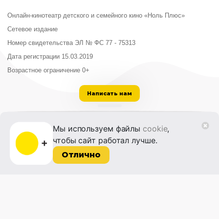
Онлайн-кинотеатр детского и семейного кино «Ноль Плюс»
Сетевое издание
Номер свидетельства ЭЛ № ФС 77 - 75313
Дата регистрации 15.03.2019
Возрастное ограничение 0+
Написать нам
ООО «Институт развития кино и медиа»
Мы используем файлы
cookie
,
Лицензия на образовательную деятельность
чтобы сайт работал лучше.
№ Л035-01215-72/00614094 от 30 августа
2022 г.
Отлично
© 2014-2026 Фонд «Жизнь и Дело»