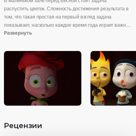
В маленьком зале перед Весной стоит задача
распустить цветок. Сложность достижения результата в
том, что такая простая на первый взгляд задача
показывает, насколько каждое время года играет важную
Развернуть
роль в равновесии природы.
Рецензии