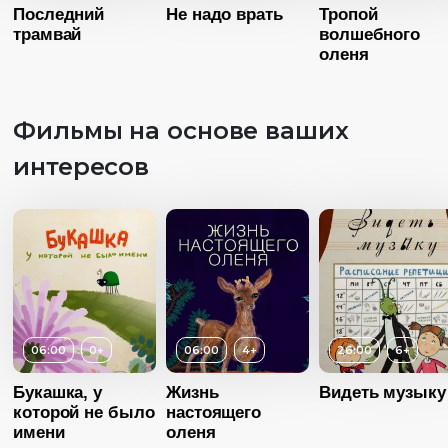
Последний
Не надо врать
Тропой
трамвай
волшебного
оленя
Фильмы на основе ваших
Возраст
1
интересов
Длительность
31:00
Год
20
Возраст
12+
Возраст
6+
Страна
Росс
Длительность
27:00
Длительность
Язык
Русск
15:00
Год
2015
06:00
0+
06:00
4+
26:00
6+
Год
2015
Страна
Россия
Возраст
4+
Страна
Россия
Букашка, у
Жизнь
Видеть музыку
Язык
Русский
которой не было
Длительность
настоящего
Язык
Русский
06:00
имени
оленя