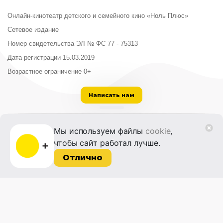
Онлайн-кинотеатр детского и семейного кино «Ноль Плюс»
Сетевое издание
Номер свидетельства ЭЛ № ФС 77 - 75313
Дата регистрации 15.03.2019
Возрастное ограничение 0+
Написать нам
ООО «Институт развития кино и медиа»
Мы используем файлы
cookie
,
Лицензия на образовательную деятельность
чтобы сайт работал лучше.
№ Л035-01215-72/00614094 от 30 августа
2022 г.
Отлично
© 2014-2026 Фонд «Жизнь и Дело»