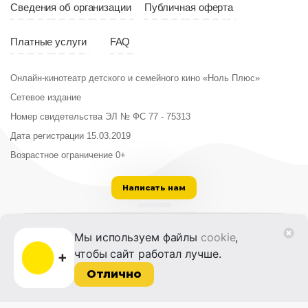
Сведения об организации
Публичная оферта
Платные услуги
FAQ
Онлайн-кинотеатр детского и семейного кино «Ноль Плюс»
Сетевое издание
Номер свидетельства ЭЛ № ФС 77 - 75313
Дата регистрации 15.03.2019
Возрастное ограничение 0+
Написать нам
ООО «Институт развития кино и медиа»
Мы используем файлы
cookie
,
Лицензия на образовательную деятельность
чтобы сайт работал лучше.
№ Л035-01215-72/00614094 от 30 августа
2022 г.
Отлично
© 2014-2026 Фонд «Жизнь и Дело»