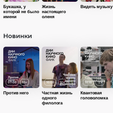
Возраст
4+
Букашка, у
Жизнь
Видеть музыку
которой не было
Длительность
настоящего
06:00
имени
оленя
Год
2015
Новинки
Страна
Россия
Язык
Русский
Возраст
6+
Длительность
26:00
Возраст
Год
2014
Длительность
07:00
12+
10:00
12+
10:10
12+
Страна
Россия
27:00
Язык
Русский
Год
20
Против него
Частная жизнь
Квантовая
одного
головоломка
Возраст
1
Страна
Росс
филолога
Длительность
Язык
Русск