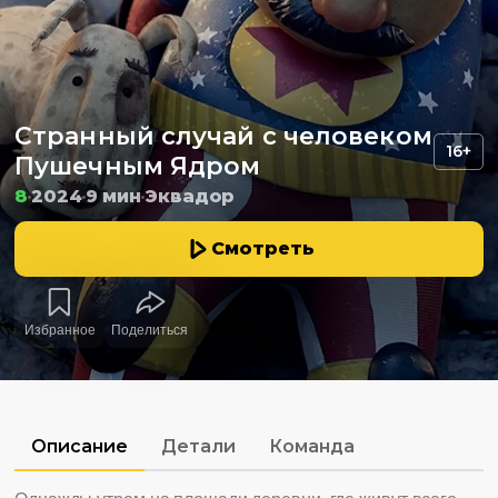
Странный случай с человеком
16+
Пушечным Ядром
8
2024
9 мин
Эквадор
Смотреть
Избранное
Поделиться
Описание
Детали
Команда