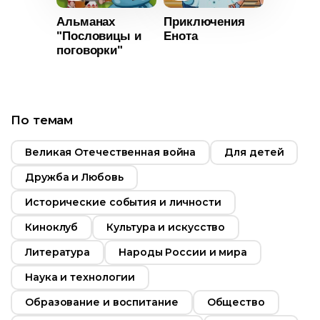
Альманах
Приключения
"Пословицы и
Енота
Возраст
0+
поговорки"
Год
2024
т
6+
Страна
Россия
2013
По темам
Язык
Русский
Россия
Великая Отечественная война
Для детей
Русский
Дружба и Любовь
Исторические события и личности
Киноклуб
Культура и искусство
Литература
Народы России и мира
Наука и технологии
Образование и воспитание
Общество