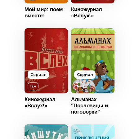
Мой мир: поем
Киножурнал
вместе!
«Вслух!»
т
0+
2022
Россия
Русский
Сериал
Сериал
12+
6+
Киножурнал
Альманах
«Вслух!»
"Пословицы и
поговорки"
Возраст
6+
Год
2013