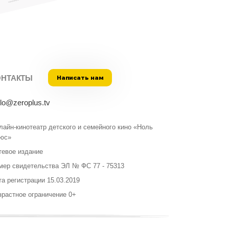
ОНТАКТЫ
Написать нам
llo@zeroplus.tv
лайн-кинотеатр детского и семейного кино «Ноль
юс»
тевое издание
мер свидетельства ЭЛ № ФС 77 - 75313
та регистрации 15.03.2019
зрастное ограничение 0+