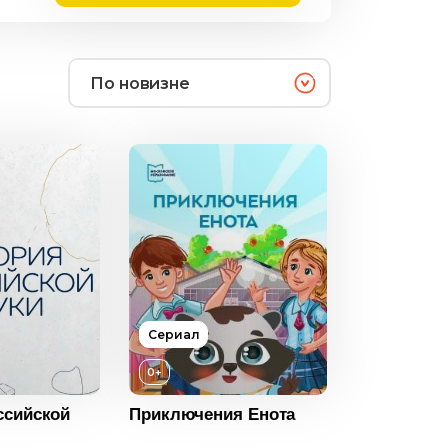
По новизне
0+
Сериал
2024
0+
Россия
ссийской
Приключения Енота
Русский