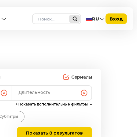
Поиск
ы
RU
Вход
ы
Сериалы
Длительность
+
Показать дополнительные фильтры
Субтитры
Показать 8 результатов