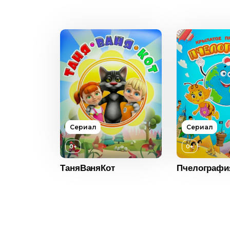
Русский
Возраст
0+
Год
2021
Страна
Россия
Язык
Русский
Возраст
Год
Страна
Сериал
Сериал
Язык
Возраст
0+
0+
Год
Возраст
0+
ТаняВаняКот
Пчелографи
0+
Страна
Год
2016
2018
Язык
Страна
Россия
Россия
Язык
Русский