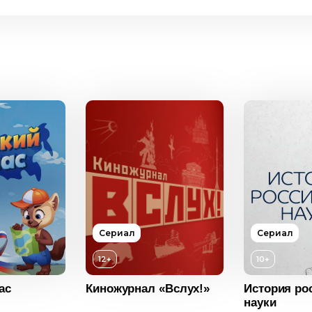
Возраст
Сериал
Сериал
Год
12+
10+
Страна
ас
Киножурнал «Вслух!»
История ро
науки
Язык