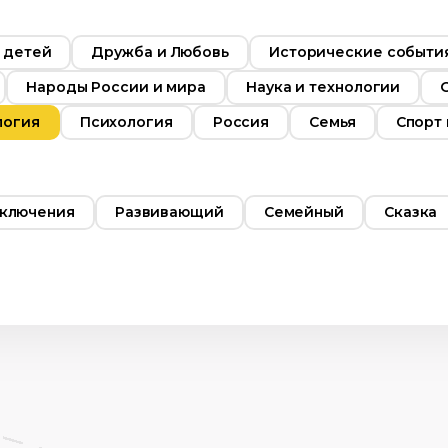
 детей
Дружба и Любовь
Исторические события
Народы России и мира
Наука и технологии
логия
Психология
Россия
Семья
Спорт
ключения
Развивающий
Семейный
Сказка