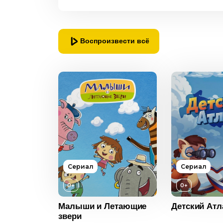
Воспроизвести всё
Сериал
Сериал
0+
0+
0+
2014
Малыши и Летающие
Детский Атл
Россия
звери