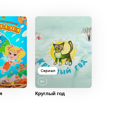
Возраст
10+
Год
2021
Страна
Россия
Язык
Русский
12+
2022
Россия
Сериал
Русский
0+
0+
2008
я
Круглый год
Россия
Русский