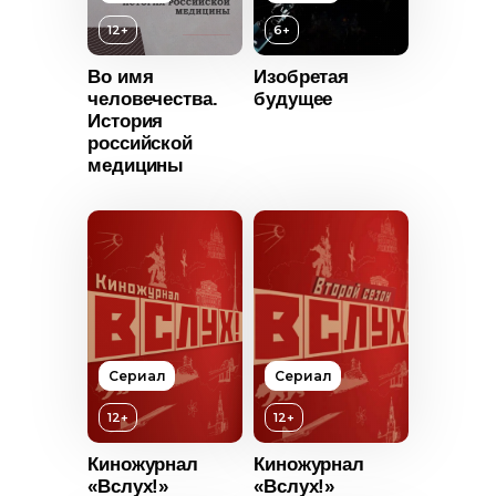
12+
6+
Во имя
Изобретая
человечества.
будущее
Возраст
6+
История
российской
Год
2025
медицины
Страна
Россия
Язык
Русский
т
12+
2022
Россия
Русский
Сериал
Сериал
12+
12+
Киножурнал
Киножурнал
«Вслух!»
«Вслух!»