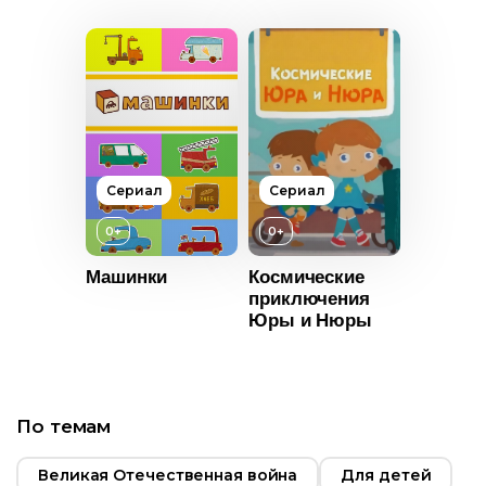
Русский
Год
2024
Страна
Россия
Язык
Русский
Сериал
Сериал
0+
0+
Машинки
Космические
приключения
Юры и Нюры
По темам
т
0+
Великая Отечественная война
Для детей
2016