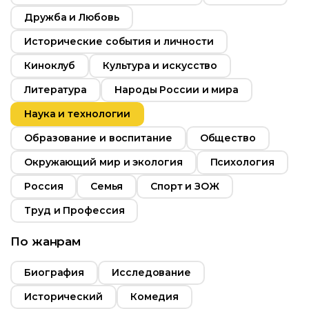
Дружба и Любовь
Россия
Исторические события и личности
Русский
Киноклуб
Культура и искусство
Возраст
0+
Литература
Народы России и мира
Наука и технологии
Год
2016
Образование и воспитание
Общество
Страна
Россия
Окружающий мир и экология
Психология
Язык
Русский
Россия
Семья
Спорт и ЗОЖ
Труд и Профессия
По жанрам
Биография
Исследование
Исторический
Комедия