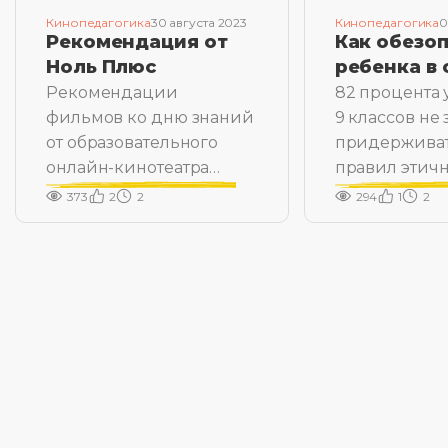
Кинопедагогика
30 августа 2023
Кинопедагогика
0
Рекомендация от
Как обезо
Ноль Плюс
ребенка в 
Рекомендации
82 процента 
фильмов ко дню знаний
9 классов не 
от образовательного
придержива
онлайн-кинотеатра
правил этич
«Ноль Плюс»
общения в с
373
2
2
294
1
2