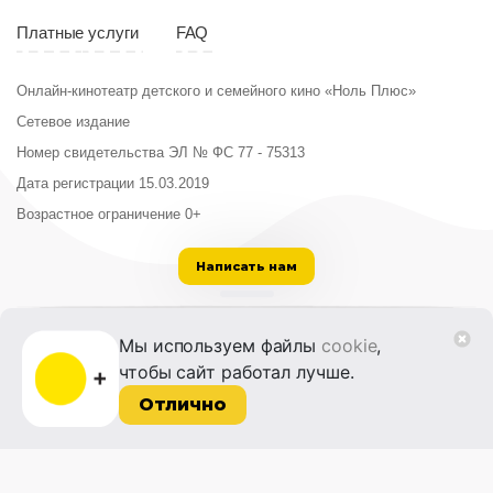
Платные услуги
FAQ
Онлайн-кинотеатр детского и семейного кино «Ноль Плюс»
Сетевое издание
Номер свидетельства ЭЛ № ФС 77 - 75313
Дата регистрации 15.03.2019
Возрастное ограничение 0+
Написать нам
ООО «Институт развития кино и медиа»
Мы используем файлы
cookie
,
Лицензия на образовательную деятельность
чтобы сайт работал лучше.
№ Л035-01215-72/00614094 от 30 августа
2022 г.
Отлично
© 2014-2026 Фонд «Жизнь и Дело»