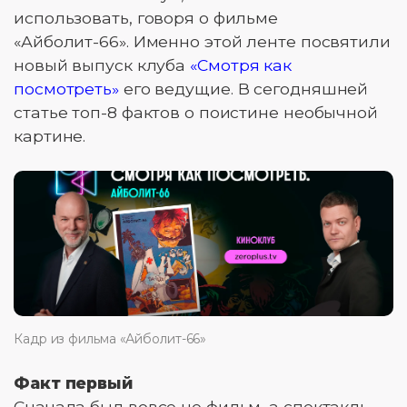
использовать, говоря о фильме
«Айболит-66». Именно этой ленте посвятили
новый выпуск клуба
«Смотря как
посмотреть»
его ведущие. В сегодняшней
статье топ-8 фактов о поистине необычной
картине.
Кадр из фильма «Айболит-66»
Факт первый
Сначала был вовсе не фильм, а спектакль.