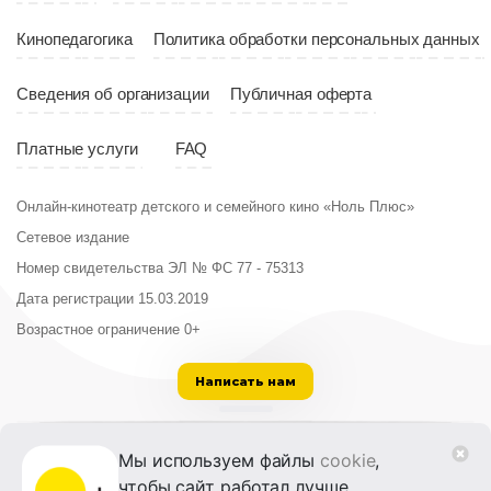
Кинопедагогика
Политика обработки персональных данных
Сведения об организации
Публичная оферта
Платные услуги
FAQ
Онлайн-кинотеатр детского и семейного кино «Ноль Плюс»
Сетевое издание
Номер свидетельства ЭЛ № ФС 77 - 75313
Дата регистрации 15.03.2019
Возрастное ограничение 0+
Написать нам
ООО «Институт развития кино и медиа»
Мы используем файлы
cookie
,
Лицензия на образовательную деятельность
чтобы сайт работал лучше.
№ Л035-01215-72/00614094 от 30 августа