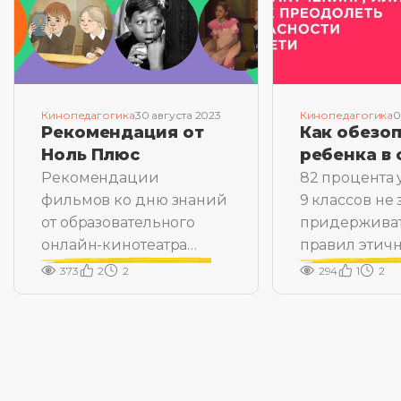
Кинопедагогика
30 августа 2023
Кинопедагогика
0
Рекомендация от
Как обезо
Ноль Плюс
ребенка в 
Рекомендации
82 процента 
фильмов ко дню знаний
9 классов не 
от образовательного
придержива
онлайн-кинотеатра
правил этич
«Ноль Плюс»
общения в с
373
2
2
294
1
2