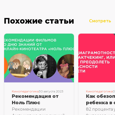
Похожие статьи
Смотреть
Кинопедагогика
30 августа 2023
Кинопедагогика
0
Рекомендация от
Как обезо
Ноль Плюс
ребенка в 
Рекомендации
82 процента 