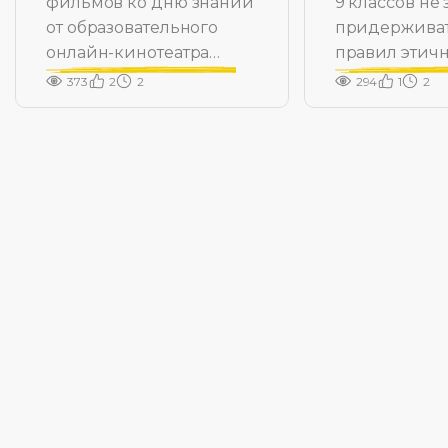
фильмов ко дню знаний
9 классов не 
от образовательного
придержива
онлайн-кинотеатра
правил этич
«Ноль Плюс»
общения в с
373
2
2
294
1
2