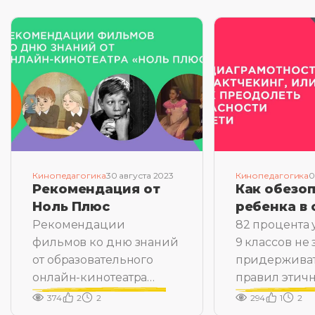
Кинопедагогика
30 августа 2023
Кинопедагогика
0
Рекомендация от
Как обезо
Ноль Плюс
ребенка в 
Рекомендации
82 процента 
фильмов ко дню знаний
9 классов не 
от образовательного
придержива
онлайн-кинотеатра
правил этич
«Ноль Плюс»
общения в с
374
2
2
294
1
2