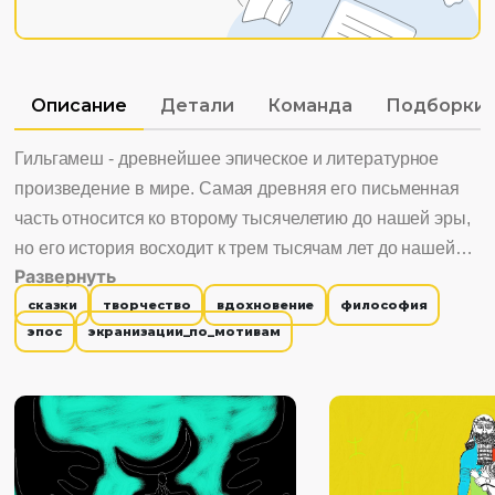
Описание
Детали
Команда
Подборки
Гильгамеш - древнейшее эпическое и литературное
произведение в мире. Самая древняя его письменная
часть относится ко второму тысячелетию до нашей эры,
но его история восходит к трем тысячам лет до нашей
Развернуть
эры. Сага о Гильгамеше лучше всего описывает
сказки
творчество
вдохновение
философия
человеческую судьбу в поисках бессмертия. Гильгамеш,
эпос
экранизации_по_мотивам
знаменитый герой Урука, города в земле шумеров в
Месопотамии, обладающий полубожественным-
получеловеческим характером, всю жизнь стремится к
бессмертию и много раз терпит неудачу, но в конце
концов находит растение, которое его увековечивает. Но
змея крадет у него растение. Интересно смотреть,