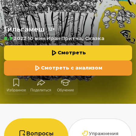
Гильгамеш
12+
8,9
2022
10 мин
Иран
Притча, Сказка
Смотреть
Смотреть с анализом
Избранное
Поделиться
Обучение
Вопросы
Упражнения