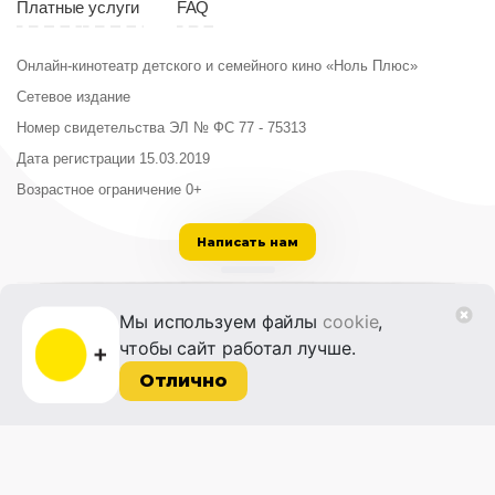
Платные услуги
FAQ
Онлайн-кинотеатр детского и семейного кино «Ноль Плюс»
Сетевое издание
Номер свидетельства ЭЛ № ФС 77 - 75313
Дата регистрации 15.03.2019
Возрастное ограничение 0+
Написать нам
ООО «Институт развития кино и медиа»
Мы используем файлы
cookie
,
Лицензия на образовательную деятельность
чтобы сайт работал лучше.
№ Л035-01215-72/00614094 от 30 августа
2022 г.
Отлично
© 2014-2026 Фонд «Жизнь и Дело»