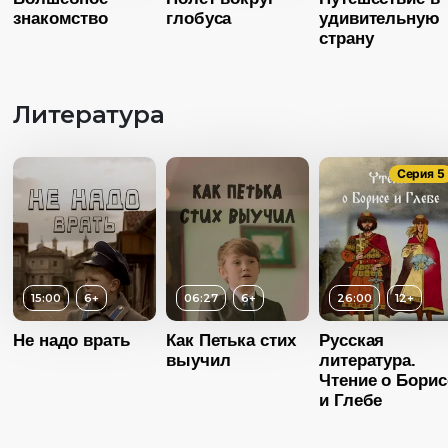
03:00
знакомство
глобуса
удивительную
Возраст
3+
страну
Год
20
Длительность
04:00
Страна
Росс
Литература
Год
2016
Язык
Русск
Возраст
3+
Страна
Россия
Длительность
Серия 5
05:00
Язык
Русский
Год
2016
Страна
Россия
Язык
Русский
15:00
6+
06:27
6+
26:00
12+
Не надо врать
Как Петька стих
Русская
выучил
литература.
Чтение о Борис
и Глебе