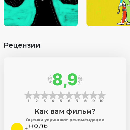
потому что: 1. Раскрывает особенности литературы
древнего мира 2. Знакомит с культурой шумеров 3.
Развивает воображение.
Рецензии
8,9
1
2
3
4
5
6
7
8
9
10
Как вам фильм?
Оценки улучшают рекомендации