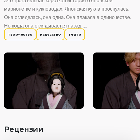
Это трогательная короткая история о японской
марионетке и кукловодах. Японская кукла проснулась.
Она огляделась, она одна. Она плакала в одиночестве.
Но когда она оглядывается назад.....
творчество
искусство
театр
Рецензии