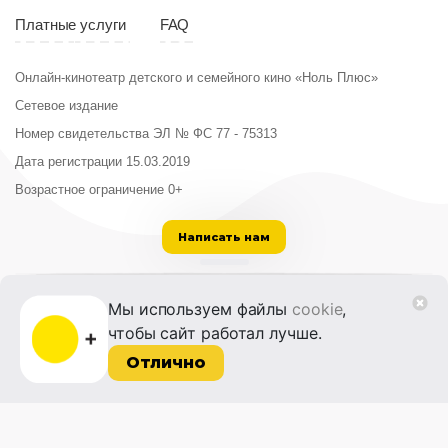
Платные услуги
FAQ
Онлайн-кинотеатр детского и семейного кино «Ноль Плюс»
Сетевое издание
Номер свидетельства ЭЛ № ФС 77 - 75313
Дата регистрации 15.03.2019
Возрастное ограничение 0+
Написать нам
ООО «Институт развития кино и медиа»
Мы используем файлы
cookie
,
Лицензия на образовательную деятельность
чтобы сайт работал лучше.
№ Л035-01215-72/00614094 от 30 августа
2022 г.
Отлично
© 2014-2026 Фонд «Жизнь и Дело»