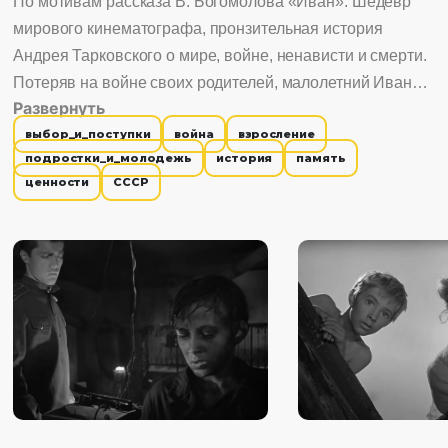
По мотивам рассказа В. Богомолова «Иван». Шедевр
мирового кинематографа, пронзительная история
Андрея Тарковского о мире, войне, ненависти и смерти.
Потеряв на войне своих родителей, малолетний Иван
Развернуть
становится разведчиком в тылу врага...
выбор_и_поступки
война
взросление
подростки_и_молодежь
история
память
ценности
СССР