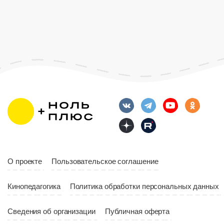
Год
20
Язык
Русский
Страна
Росс
Возраст
12+
Длительность
Возраст
12+
10:00
Длительность
Год
2023
10:10
Страна
Россия
Год
2023
Страна
Россия
О проекте
Пользовательское соглашение
Кинопедагогика
Политика обработки персональных данных
Сведения об организации
Публичная оферта