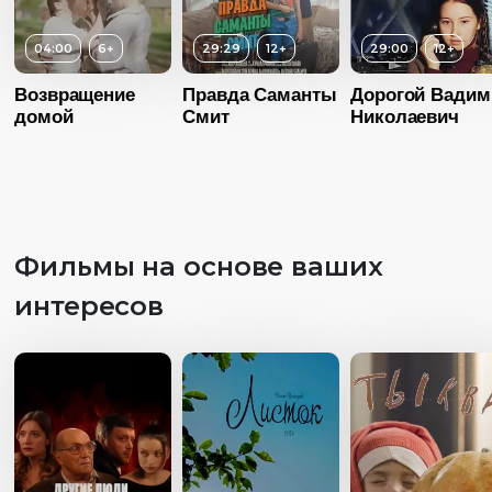
04:00
6+
29:29
12+
29:00
12+
Возвращение
Правда Саманты
Дорогой Вадим
домой
Смит
Николаевич
Фильмы на основе ваших
интересов
Возраст
12+
Возраст
1
Длительность
Длительность
Возраст
12+
29:29
01:03:00