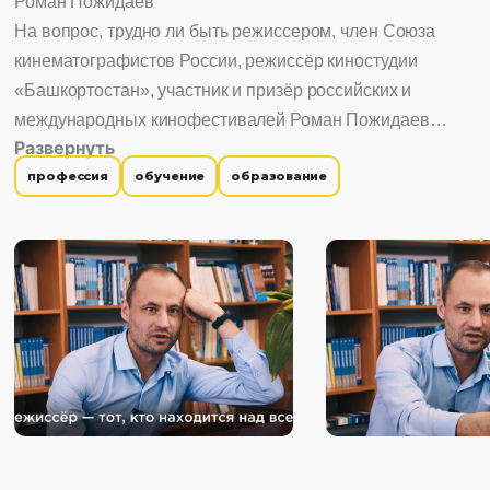
Роман Пожидаев
На вопрос, трудно ли быть режиссером, член Союза
кинематографистов России, режиссёр киностудии
«Башкортостан», участник и призёр российских и
международных кинофестивалей Роман Пожидаев
Развернуть
ответил анекдотом. И в целом его интервью,
профессия
обучение
образование
посвященное профессиональным секретам, получилось
весьма парадоксальным. В нем Роман говорит о задаче
режиссера и попадании в образ, кастинге и киноляпах, а
еще о том, почему режиссер должен быть тупым и что
делать, если все идет не так.