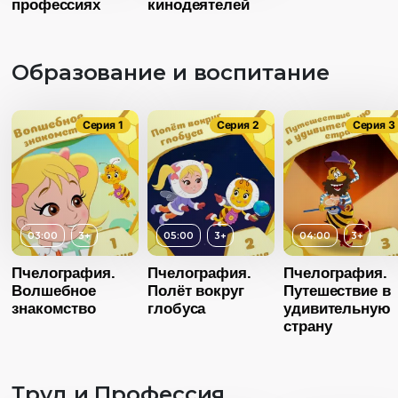
профессиях
кинодеятелей
Язык
Язык
Русск
Русский дубляж
Образование и воспитание
Серия 1
Серия 2
Серия 3
03:00
3+
05:00
3+
04:00
3+
Возраст
Пчелография.
Пчелография.
Пчелография.
Волшебное
Полёт вокруг
Путешествие в
Длительность
03:00
знакомство
глобуса
удивительную
Возраст
3+
страну
Год
20
Длительность
04:00
Страна
Росс
Труд и Профессия