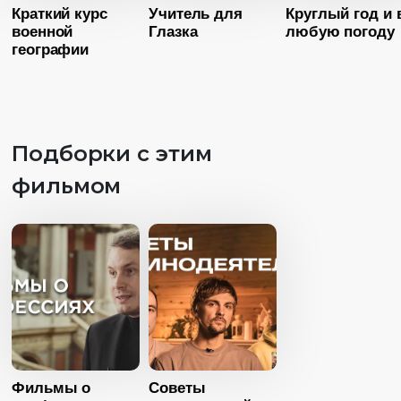
Краткий курс
Учитель для
Круглый год и 
Страна
Россия
военной
Глазка
любую погоду
Язык
Русский
географии
Подборки с этим
Возраст
12+
фильмом
Длительность
38:19
Год
2019
Страна
Россия
Возраст
16+
Возраст
1
Язык
Русский
Длительность
Длительность
09:00
51:30
Год
2020
Год
20
Фильмы о
Советы
Страна
США
Страна
Росс