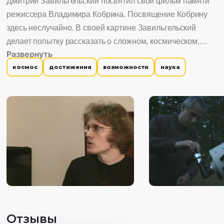
Дмитрий Завильгельский посвятил свой фильм памяти
режиссера Владимира Кобрина. Посвящение Кобрину
здесь неслучайно. В своей картине Завильгельский
делает попытку рассказать о сложном, космическом,
Развернуть
научном — с точки зрения романтической, нежной и
космос
достижения
возможности
наука
сентиментальной. Космос, неизведанные просторы
Вселенной всегда привлекали к себе внимание
человечества. В фильме о загадках небесных тел
рассуждают как астрономы-любители, так и
астрофизики-профессионалы.
Отзывы