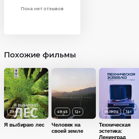
Пока нет отзывов
Похожие фильмы
39:00
12+
49:45
12+
01:19:04
14+
Я выбираю лес
Человек на
Техническая
своей земле
эстетика:
Ленинград