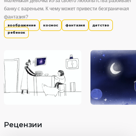
Маленькая девочка из-за своего любопытства разбивает
банку с вареньем. К чему может привести безграничная
фантазия?
воображение
космос
фантазия
детство
ребенок
Рецензии