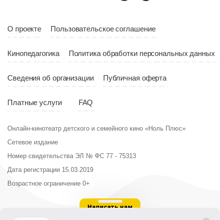
Длительность
Год
2023
10:10
О проекте
Пользовательское соглашение
Страна
Россия
Год
2023
Кинопедагогика
Политика обработки персональных данных
Страна
Россия
Сведения об организации
Публичная оферта
Платные услуги
FAQ
Онлайн-кинотеатр детского и семейного кино «Ноль Плюс»
Сетевое издание
Номер свидетельства ЭЛ № ФС 77 - 75313
Дата регистрации 15.03.2019
Возрастное ограничение 0+
Написать нам