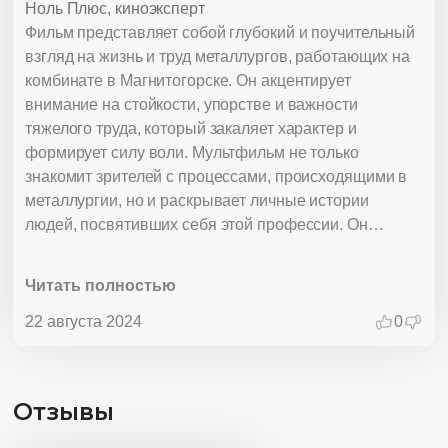
Ноль Плюс, киноэксперт
Фильм представляет собой глубокий и поучительный
взгляд на жизнь и труд металлургов, работающих на
комбинате в Магнитогорске. Он акцентирует
внимание на стойкости, упорстве и важности
тяжелого труда, который закаляет характер и
формирует силу воли. Мультфильм не только
знакомит зрителей с процессами, происходящими в
металлургии, но и раскрывает личные истории
людей, посвятивших себя этой профессии. Он
показывает, как поддержка семьи и традиции играют
важную роль в преодолении трудностей и
Читать полностью
достижении успеха. Фильм также помогает зрителям
осознать важность трудовой этики и командной
22 августа 2024
0
работы, которые являются неотъемлемыми
составляющими успеха в такой сложной и
ответственной профессии. Подробно описывая
Отзывы
трудовые будни металлургов, мультфильм
формирует уважение к труду и напоминает о