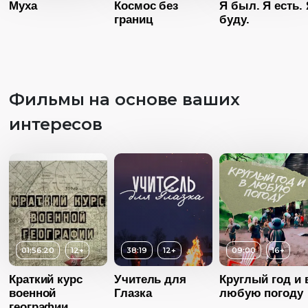
Муха
Космос без
Я был. Я есть. 
границ
буду.
Возраст
16+
Фильмы на основе ваших
Длительность
интересов
25:00
Возраст
12+
Год
2017
Длительность
Возраст
1
11:00
Страна
Россия
Длительность
Год
2015
Язык
Русский
26:00
Страна
Россия
Год
20
01:56:20
12+
38:19
12+
09:00
16+
Субтитры
Есть
Страна
Росс
Краткий курс
Учитель для
Круглый год и 
Язык
Русский
Язык
Русск
военной
Глазка
любую погоду
географии