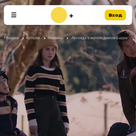
Вход
Главная
Каталог
Фильмы
Легенда о непобедимом Барри