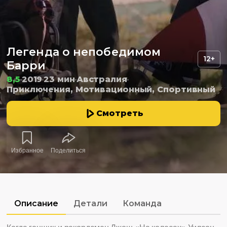
Легенда о непобедимом
12+
Барри
8,5
2019
23 мин
Австралия
Приключения, Мотивационный, Спортивный
Смотреть
Избранное
Поделиться
Описание
Детали
Команда