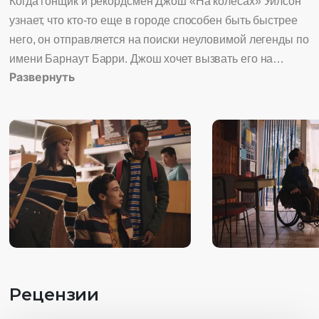
Когда гонщик и рекордсмен Джош «На колесах» Уилсон
узнает, что кто-то еще в городе способен быть быстрее
него, он отправляется на поиски неуловимой легенды по
имени Барнаут Барри. Джош хочет вызвать его на
Развернуть
поединок в скорости. Но когда его одержимость славой
самого быстрого становится важнее для него, чем
друзья, он рискует потерять больше, чем просто титул.
Рецензии