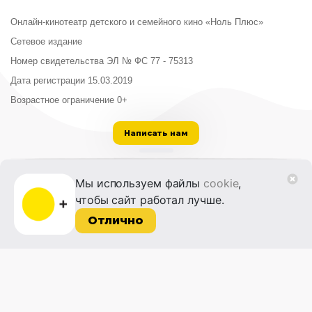
Онлайн-кинотеатр детского и семейного кино «Ноль Плюс»
Сетевое издание
Номер свидетельства ЭЛ № ФС 77 - 75313
Дата регистрации 15.03.2019
Возрастное ограничение 0+
Написать нам
ООО «Институт развития кино и медиа»
Мы используем файлы
cookie
,
Лицензия на образовательную деятельность
чтобы сайт работал лучше.
№ Л035-01215-72/00614094 от 30 августа
2022 г.
Отлично
© 2014-2026 Фонд «Жизнь и Дело»