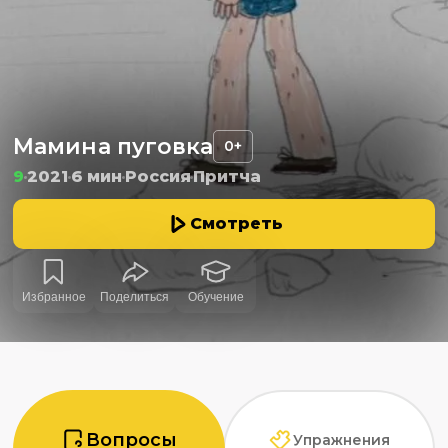
Мамина пуговка
0+
9
2021
6 мин
Россия
Притча
Смотреть
Избранное
Поделиться
Обучение
Вопросы
Упражнения