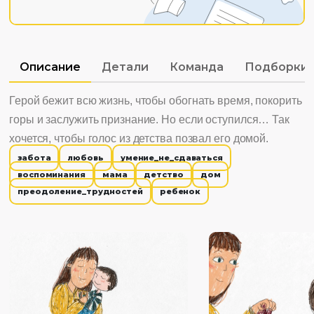
Описание
Детали
Команда
Подборки
Герой бежит всю жизнь, чтобы обогнать время, покорить
горы и заслужить признание. Но если оступился… Так
хочется, чтобы голос из детства позвал его домой.
забота
любовь
умение_не_сдаваться
воспоминания
мама
детство
дом
преодоление_трудностей
ребенок