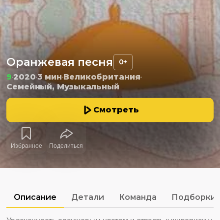
Оранжевая песня
0+
9
2020
3 мин
Великобритания
Семейный, Музыкальный
Смотреть
Избранное
Поделиться
Описание
Детали
Команда
Подборки