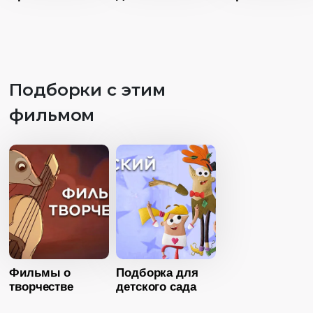
Возраст
12+
Длительность
44:00
Подборки с этим
Год
2020
фильмом
Страна
Россия
Возраст
12+
Язык
Русский
Длительность
Возраст
1
11:18
Длительность
Год
2018
05:08
Страна
Испания
Год
20
Субтитры
Есть
Страна
Росс
Фильмы о
Подборка для
Язык
Язык
Русск
творчестве
Русский дубляж
детского сада