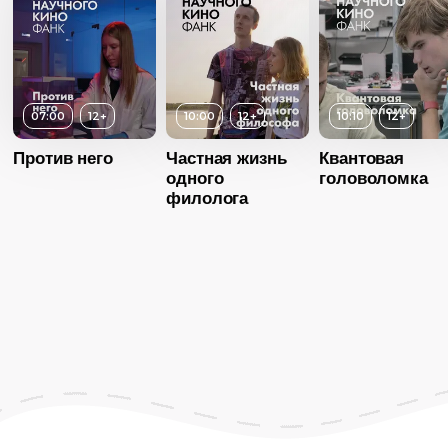
Длительность
Год
2014
26:00
Страна
Испания
Год
2014
Язык
Без диалогов
07:00
12+
10:00
12+
10:10
12+
Страна
Россия
Язык
Русский
Против него
Частная жизнь
Квантовая
одного
головоломка
Возраст
1
филолога
Длительность
11:56
Год
20
Страна
Росс
Возраст
12+
Длительность
Возраст
12+
10:00