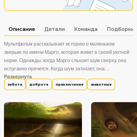
Описание
Детали
Команда
Подборки
Мультфильм рассказывает историю о маленьком
зверьке по имени Марго, которая живет в своей уютной
норке. Однажды, когда Марго слышит шум сверху, она
испуганно прячется. Когда шум затихает, она
Развернуть
осматривает свою норку и обнаруживает, что к ней упало
забота
доброта
приключения
животные
загадочное яйцо. С заботой и бережливостью она
укрывает его опавшими листьями. Из этого яйца
вылупляется маленький цыпленок. Он оказывается
очень маленьким и красивым. Он сразу же пробует
взлететь, и к своему собственному удивлению ему это
удается. Марго смотрит, как цыпленок улетает,
испытывая радость.