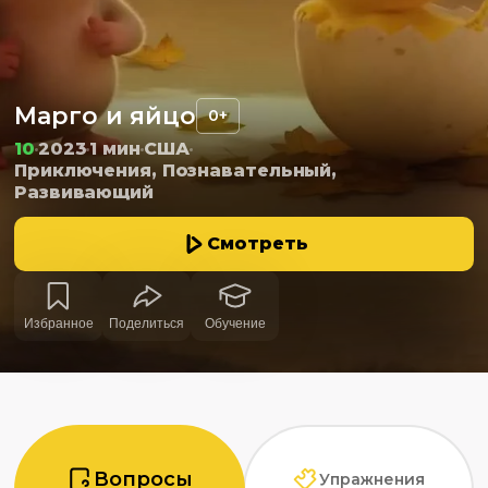
Марго и яйцо
0+
10
2023
1 мин
США
Приключения, Познавательный,
Развивающий
Смотреть
Избранное
Поделиться
Обучение
Вопросы
Упражнения