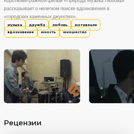
Короткометражный фильм «Природа Музыка Любовь»
рассказывает о нелегком поиске вдохновения в
«городских каменных джунглях».
музыка
дружба
любовь
мотивация
вдохновение
юность
юношество
Рецензии