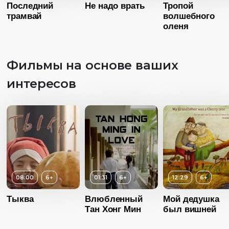
Последний
Не надо врать
Тропой
трамвай
волшебного
оленя
Фильмы на основе ваших
Возраст
1
интересов
Длительность
31:00
Год
20
Возраст
12+
Возраст
6+
Страна
Росс
Длительность
27:00
Длительность
Язык
Русск
15:00
Год
2015
08:00
6+
01:31
6+
12:29
6+
Год
2015
Страна
Россия
Страна
Россия
Тыква
Влюбленный
Мой дедушка
Язык
Русский
Тан Хонг Мин
был вишней
Язык
Русский