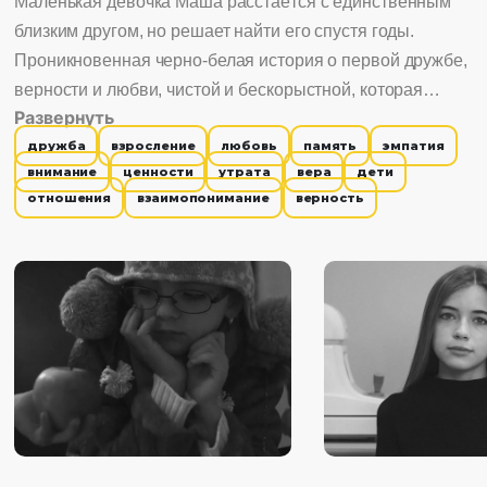
Маленькая девочка Маша расстаётся с единственным
близким другом, но решает найти его спустя годы.
Проникновенная черно-белая история о первой дружбе,
верности и любви, чистой и бескорыстной, которая
Развернуть
способна заново открыть ребенку мир.
дружба
взросление
любовь
память
эмпатия
внимание
ценности
утрата
вера
дети
отношения
взаимопонимание
верность