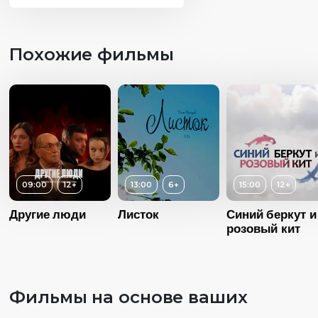
Похожие фильмы
09:00
12+
13:00
6+
15:00
12+
Другие люди
Листок
Синий беркут и
Возраст
розовый кит
Длительность
04:00
Возраст
6+
Год
20
Фильмы на основе ваших
Длительность
13:00
Страна
Росс