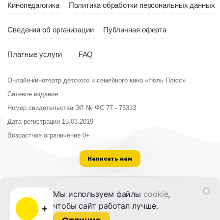
Кинопедагогика
Политика обработки персональных данных
Сведения об организации
Публичная оферта
Платные услуги
FAQ
Онлайн-кинотеатр детского и семейного кино «Ноль Плюс»
Сетевое издание
Номер свидетельства ЭЛ № ФС 77 - 75313
Дата регистрации 15.03.2019
Возрастное ограничение 0+
Написать нам
ООО «Институт развития кино и медиа»
Мы используем файлы
cookie
,
Лицензия на образовательную деятельность
чтобы сайт работал лучше.
№ Л035-01215-72/00614094 от 30 августа
2022 г.