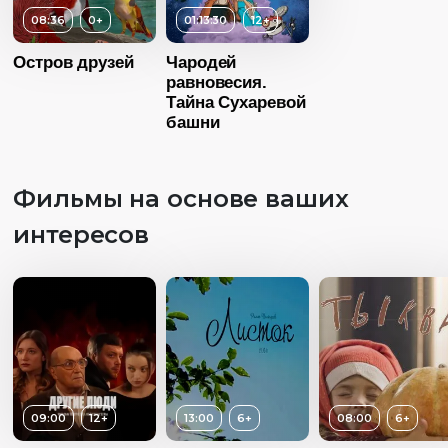
08:36
0+
01:13:30
12+
Остров друзей
Чародей
равновесия.
Тайна Сухаревой
башни
Фильмы на основе ваших
интересов
Возраст
12+
09:00
12+
13:00
6+
08:00
6+
Длительность