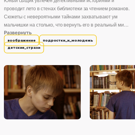
Юный сыщик увлечен детективными историями и
проводит лето в стенах библиотеки за чтением романов.
Сюжеты с невероятными тайнами захватывают ум
мальчишки на столько, что вернуть его в реальный мир
Развернуть
удастся только призраку Шерлока Холмса.
воображение
подростки_и_молодежь
детские_страхи