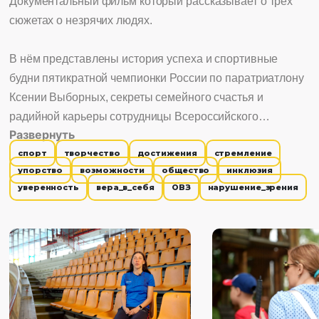
Документальный фильм который рассказывает о трёх
сюжетах о незрячих людях.
В нём представлены история успеха и спортивные
будни пятикратной чемпионки России по паратриатлону
Ксении Выборных, секреты семейного счастья и
радийной карьеры сотрудницы Всероссийского
Развернуть
Общества Слепых Ирины Алиевой, а также
спорт
творчество
достижения
стремление
эксклюзивные кадры из закулисья масштабного
упорство
возможности
общество
инклюзия
музыкального фестиваля для детей с ограничениями по
уверенность
вера_в_себя
ОВЗ
нарушение_зрения
зрению «Белая трость».