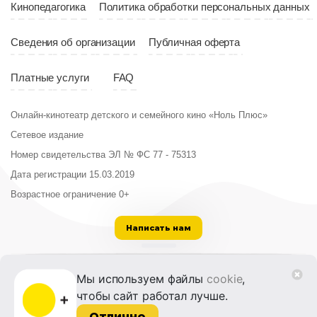
Кинопедагогика
Политика обработки персональных данных
Сведения об организации
Публичная оферта
Платные услуги
FAQ
Онлайн-кинотеатр детского и семейного кино «Ноль Плюс»
Сетевое издание
Номер свидетельства ЭЛ № ФС 77 - 75313
Дата регистрации 15.03.2019
Возрастное ограничение 0+
Написать нам
ООО «Институт развития кино и медиа»
Мы используем файлы
cookie
,
Лицензия на образовательную деятельность
чтобы сайт работал лучше.
№ Л035-01215-72/00614094 от 30 августа
2022 г.
Отлично