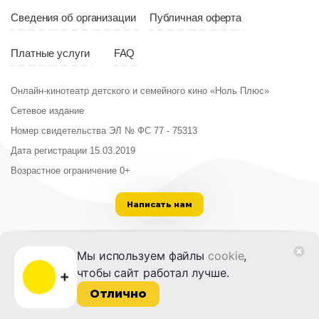
Сведения об организации
Публичная оферта
Платные услуги
FAQ
Онлайн-кинотеатр детского и семейного кино «Ноль Плюс»
Сетевое издание
Номер свидетельства ЭЛ № ФС 77 - 75313
Дата регистрации 15.03.2019
Возрастное ограничение 0+
Написать нам
ООО «Институт развития кино и медиа»
Мы используем файлы
cookie
,
Лицензия на образовательную деятельность
чтобы сайт работал лучше.
№ Л035-01215-72/00614094 от 30 августа
2022 г.
Отлично
© 2014-2026 Фонд «Жизнь и Дело»