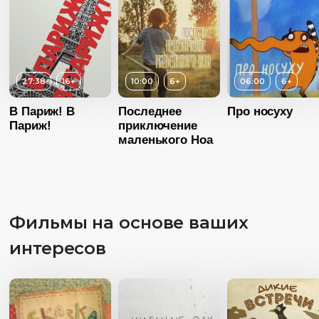
27:38
16+
10:00
6+
06:00
Возраст
6+
Длительность
В Париж! В
Последнее
Про носуху
06:40
Париж!
приключение
маленького Ноа
Год
20
Страна
Росс
Язык
Без диалог
Возраст
6+
Фильмы на основе ваших
Длительность
Возраст
6+
06:00
интересов
Длительность
Год
2015
10:00
Страна
Россия
Год
2017
Язык
Без диалогов