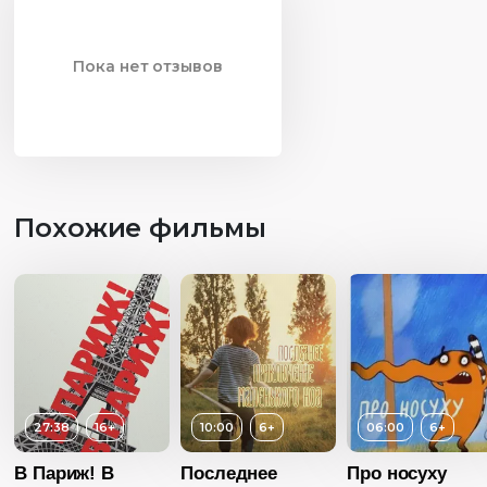
Пока нет отзывов
Похожие фильмы
27:38
16+
10:00
6+
06:00
Возраст
6+
Длительность
В Париж! В
Последнее
Про носуху
06:40