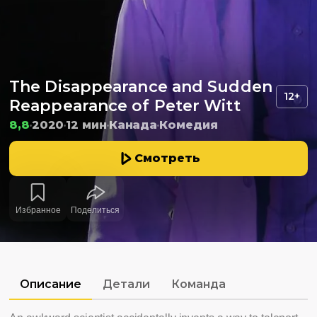
The Disappearance and Sudden
12+
Reappearance of Peter Witt
8,8
2020
12 мин
Канада
Комедия
Смотреть
Избранное
Поделиться
Описание
Детали
Команда