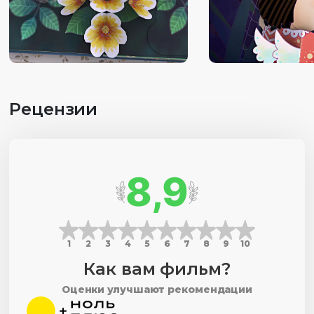
Рецензии
8,9
1
2
3
4
5
6
7
8
9
10
Как вам фильм?
Оценки улучшают рекомендации