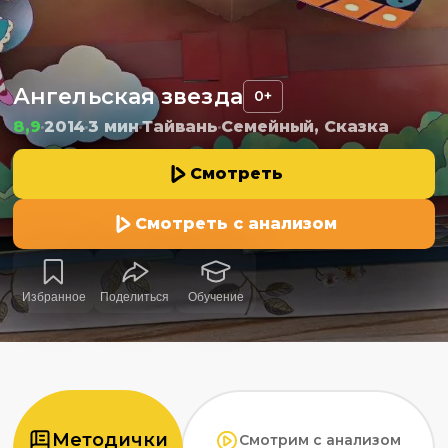
Ангельская звезда
0+
8,9
2014
3 мин
Тайвань
Семейный, Сказка
Смотреть
Смотреть с анализом
Избранное
Поделиться
Обучение
Методички
Смотрим с анализом