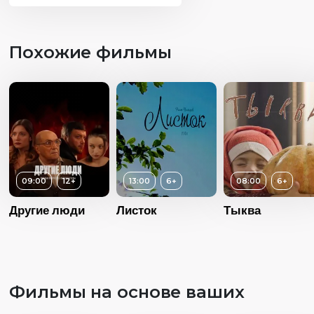
Похожие фильмы
09:00
12+
13:00
6+
08:00
6+
Другие люди
Листок
Тыква
Возраст
Возраст
6+
Длительность
Возраст
6+
Фильмы на основе ваших
13:00
Длительность
13:00
Длительность
Год
20