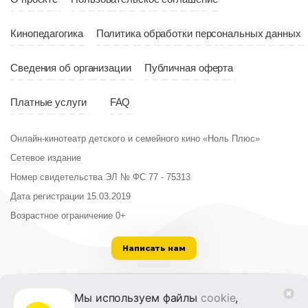
Кинопедагогика
Политика обработки персональных данных
Сведения об организации
Публичная оферта
Платные услуги
FAQ
Онлайн-кинотеатр детского и семейного кино «Ноль Плюс»
Сетевое издание
Номер свидетельства ЭЛ № ФС 77 - 75313
Дата регистрации 15.03.2019
Возрастное ограничение 0+
Написать нам
ООО «Институт развития кино и медиа»
Мы используем файлы
cookie
,
Лицензия на образовательную деятельность