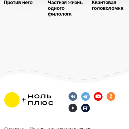
Против него
Частная жизнь
Квантовая
одного
головоломка
Год
2015
Язык
Русск
Возраст
1
филолога
Страна
Россия
Длительность
11:56
Язык
Русский
Год
20
Страна
Росс
Возраст
12+
Длительность
Возраст
12+
10:00
Длительность
Год
2023
10:10
Страна
Россия
Год
2023
Страна
Россия
О проекте
Пользовательское соглашение