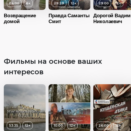
04:00
6+
29:29
12+
29:00
12+
Возвращение
Правда Саманты
Дорогой Вадим
домой
Смит
Николаевич
Фильмы на основе ваших
интересов
Возраст
12+
Возраст
1
Длительность
Длительность
Возраст
12+
29:29
01:03:00
53:35
12+
10:00
12+
26:00
12+
Длительность
Год
2015
Год
20