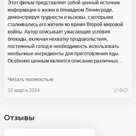
Этот фильм представляет собой ценный источник
информации о жизни в блокадном Ленинграде,
демонстрируя трудности и вызовы, с которыми
сталкивались его жители во время Второй мировой
войны. Автор описывает ужасающие условия
блокады, включая нехватку продовольствия,
постоянный голод и необходимость использовать
необычные ингредиенты для приготовления еды.
Особенно ценным является описание различных
рецептов, которые жители Ленинграда придумывали,
чтобы выжить в условиях блокады. Эти рецепты не
Читать полностью
только позволяли людям получить необходимые
питательные вещества, но и служили символом их
10 марта 2024
0
выживаемости, находчивости и духовной силы. В
фильме также подчеркивается важность
человечности, солидарности и поддержки во времена
Отзывы
кризиса. Жители Ленинграда проявляли готовность
делиться последними запасами еды, помогать друг
другу и поддерживать надежду на лучшее в самые