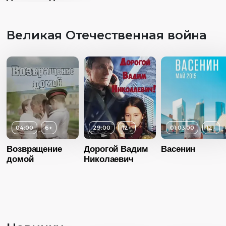
Великая Отечественная война
04:00
6+
29:00
12+
01:03:00
12+
Возвращение
Дорогой Вадим
Васенин
домой
Николаевич
Возраст
1
Длительность
30:00
Год
20