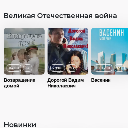
Великая Отечественная война
04:00
6+
29:00
12+
01:03:00
12+
Возвращение
Дорогой Вадим
Васенин
домой
Николаевич
Возраст
1
Длительность
30:00
Год
20
Новинки
Страна
Росс