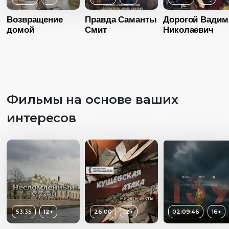
Возвращение
Правда Саманты
Дорогой Вадим
домой
Смит
Николаевич
Фильмы на основе ваших
интересов
Возраст
12+
Возраст
1
Длительность
Длительность
Возраст
12+
29:29
01:03:00
53:35
12+
26:00
12+
02:09:46
16+
Длительность
Год
2015
Год
20
29:00