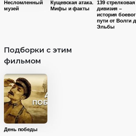
Несломленный
Кущевская атака.
139 стрелковая
Страна
Россия
Страна
Росс
Год
2014
музей
Мифы и факты
дивизия –
история боевог
Язык
Русский
Субтитры
Ес
Страна
Россия
пути от Волги 
Язык
Русск
Возраст
16+
Эльбы
Язык
Русский
Возраст
1
Длительность
02:09:46
Длительность
Подборки с этим
26:00
Год
2023
фильмом
Год
20
Страна
Россия
Страна
Росс
Язык
Русский
Возраст
12+
Язык
Русск
Длительность
26:00
Год
2022
Страна
Россия
Язык
Русский
День победы