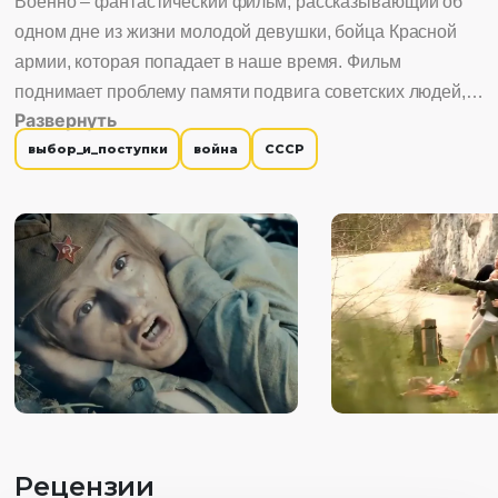
Военно – фантастический фильм, рассказывающий об
одном дне из жизни молодой девушки, бойца Красной
армии, которая попадает в наше время. Фильм
поднимает проблему памяти подвига советских людей,
Развернуть
совершенный во время Великой Отечественной войны.
выбор_и_поступки
война
СССР
Рецензии