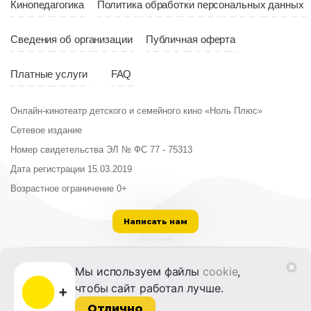
Кинопедагогика
Политика обработки персональных данных
Сведения об организации
Публичная оферта
Платные услуги
FAQ
Онлайн-кинотеатр детского и семейного кино «Ноль Плюс»
Сетевое издание
Номер свидетельства ЭЛ № ФС 77 - 75313
Дата регистрации 15.03.2019
Возрастное ограничение 0+
Написать нам
ООО «Институт развития кино и медиа»
Мы используем файлы
cookie
,
Лицензия на образовательную деятельность
чтобы сайт работал лучше.
№ Л035-01215-72/00614094 от 30 августа
2022 г.
Отлично