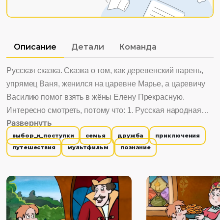
Описание
Детали
Команда
Русская сказка. Сказка о том, как деревенский парень,
упрямец Ваня, женился на царевне Марье, а царевичу
Василию помог взять в жёны Елену Прекрасную.
Интересно смотреть, потому что: 1. Русская народная
Развернуть
сказка. 2. Учит верности, стойкости, твердости, умение
выбор_и_поступки
семья
дружба
приключения
настоять на своем.
путешествия
мультфильм
познание