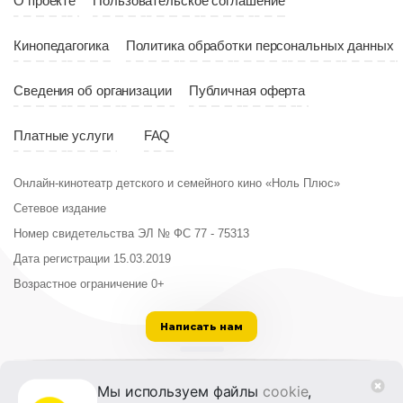
О проекте
Пользовательское соглашение
Кинопедагогика
Политика обработки персональных данных
Сведения об организации
Публичная оферта
Платные услуги
FAQ
Онлайн-кинотеатр детского и семейного кино «Ноль Плюс»
Сетевое издание
Номер свидетельства ЭЛ № ФС 77 - 75313
Дата регистрации 15.03.2019
Возрастное ограничение 0+
Написать нам
ООО «Институт развития кино и медиа»
Мы используем файлы
cookie
,
Лицензия на образовательную деятельность