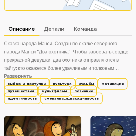
Описание
Детали
Команда
Сказка народа Манси. Создан по сказке северного
народа Манси "Два охотника". Чтобы завоевать сердце
прекрасной девушки, два охотника отправляются в
тайгу: кто окажется более удачливым и толковым
Развернуть
охотником, тот и получит жену-красавицу. Интересно
выбор_и_поступки
культура
судьбы
мотивация
смотреть, потому что: 1. Знакомит с культурой народа
путешествия
мультфильм
познание
Манси. 2. Учит тому, что награда человеку достается по
идентичность
смекалка_и_находчивость
его заслугам, поступкам, делам.