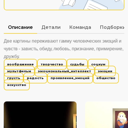
Описание
Детали
Команда
Подборки
Две картины переживают гамму человеческих эмоций и
чувств - зависть, обиду, любовь, признание, примирение,
дружбу.
воображение
творчество
судьбы
социум
мультфильм
эмоциональный_интеллект
эмоции
грусть
радость
проявление_эмоций
общество
искусство