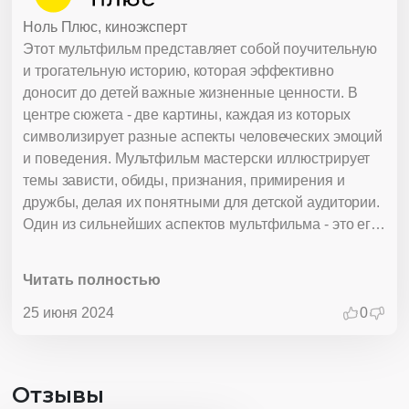
Ноль Плюс, киноэксперт
Этот мультфильм представляет собой поучительную
и трогательную историю, которая эффективно
доносит до детей важные жизненные ценности. В
центре сюжета - две картины, каждая из которых
символизирует разные аспекты человеческих эмоций
и поведения. Мультфильм мастерски иллюстрирует
темы зависти, обиды, признания, примирения и
дружбы, делая их понятными для детской аудитории.
Один из сильнейших аспектов мультфильма - это его
способность показать, как зависть и высокомерие
могут разрушить чувство собственного достоинства и
Читать полностью
счастье. Популярная картина, наслаждающаяся
вниманием и признанием, в конечном итоге
25 июня 2024
0
оказывается одинокой и грустной, когда теряет свою
аудиторию. В то же время непопулярная картина,
переживающая грусть и обиду, находит радость и
Отзывы
признание через внимание и любовь одного