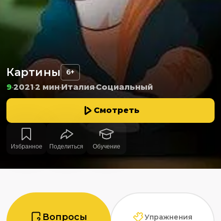
Картины
6+
9
2021
2 мин
Италия
Социальный
Смотреть
Избранное
Поделиться
Обучение
Вопросы
Упражнения