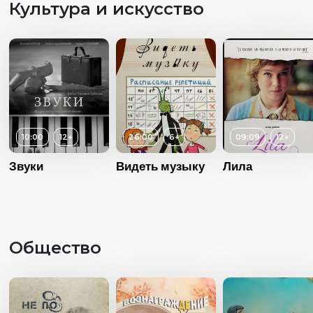
Культура и искусство
Возраст
1
Длительность
11:25
Год
20
Возраст
12+
Возраст
12+
Страна
Росс
Длительность
Длительность
Язык
Русск
26:00
26:00
10:00
12+
26:00
6+
09:09
12+
Год
2010
Год
2010
Звуки
Видеть музыку
Лила
Возраст
1
Страна
Россия
Страна
Россия
Длительность
Язык
Русский
Язык
Русский
02:42
Год
20
Общество
Возраст
12+
Страна
Кана
Длительность
Язык
Без диалог
Возраст
6+
09:09
Длительность