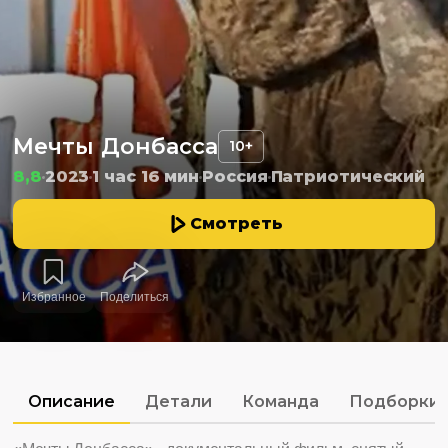
Мечты Донбасса
10+
8,8
2023
1 час 16 мин
Россия
Патриотический
Смотреть
Избранное
Поделиться
Описание
Детали
Команда
Подборки