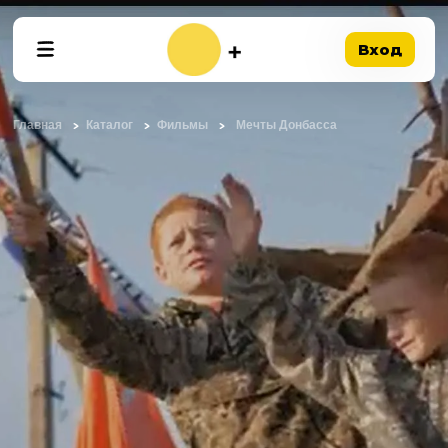
Вход
Главная
Каталог
Фильмы
Мечты Донбасса