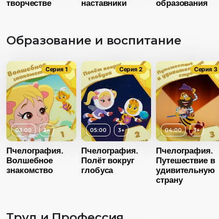
творчестве
Русский дубляж
наставники
образования
Образование и воспитание
Серия 1
Серия 2
Серия 3
03:00
3+
05:00
3+
04:00
3+
Возраст
Пчелография.
Пчелография.
Пчелография.
Волшебное
Полёт вокруг
Путешествие в
Длительность
03:00
знакомство
глобуса
удивительную
Возраст
3+
страну
Год
20
Длительность
04:00
Страна
Росс
Труд и Профессия