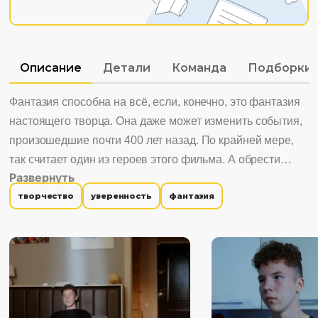
Описание
Детали
Команда
Подборки
Фантазия способна на всё, если, конечно, это фантазия
настоящего творца. Она даже может изменить события,
произошедшие почти 400 лет назад. По крайней мере,
так считает один из героев этого фильма. А обрести
Развернуть
уверенность ему помогает тот самый визитëр, в честь
творчество
уверенность
фантазия
которого названа лента. В основе сценария лежит идея
Дениса Бикмухаметова, лидера Всероссийского
юношеского конкурса «История, достойная фильма».