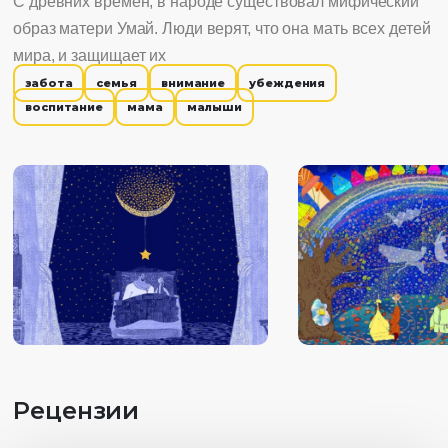
С древних времён, в народе существовал мифический
образ матери Умай. Люди верят, что она мать всех детей
мира, и защищает их
забота
семья
внимание
убеждения
воспитание
мама
малыши
Рецензии