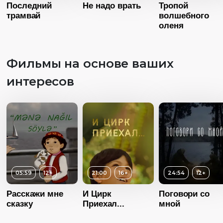
Последний
Не надо врать
Тропой
трамвай
волшебного
оленя
Фильмы на основе ваших
Возраст
1
интересов
Длительность
31:00
Год
20
Возраст
12+
Возраст
6+
Страна
Росс
Длительность
27:00
Длительность
Язык
Русск
15:00
Год
2015
05:59
12+
21:00
16+
24:54
12+
Год
2015
Страна
Россия
Страна
Россия
Расскажи мне
И Цирк
Поговори со
Язык
Русский
сказку
Приехал...
мной
Язык
Русский