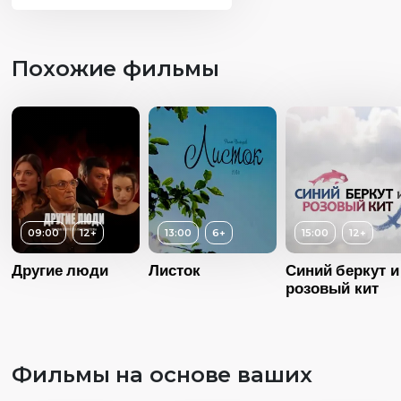
Похожие фильмы
09:00
12+
13:00
6+
15:00
12+
Другие люди
Листок
Синий беркут и
Возраст
розовый кит
Длительность
04:00
Возраст
6+
Год
20
Фильмы на основе ваших
Длительность
13:00
Страна
Росс