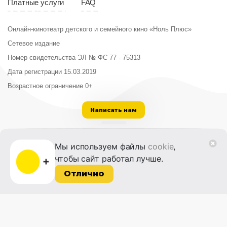
Платные услуги
FAQ
Онлайн-кинотеатр детского и семейного кино «Ноль Плюс»
Сетевое издание
Номер свидетельства ЭЛ № ФС 77 - 75313
Дата регистрации 15.03.2019
Возрастное ограничение 0+
Написать нам
ООО «Институт развития кино и медиа»
Мы используем файлы
cookie
,
Лицензия на образовательную деятельность
чтобы сайт работал лучше.
№ Л035-01215-72/00614094 от 30 августа
2022 г.
Отлично
© 2014-2026 Фонд «Жизнь и Дело»