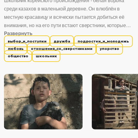
Школьник корейского происхождения - белая ворона
среди казахов в маленькой деревне. Он влюблён в
местную красавицу и всячески пытается добиться её
внимания, но на его пути встают сверстники, которые
Развернуть
тоже неровно дышат в сторону этой девушки.
выбор_и_поступки
дружба
подростки_и_молодежь
любовь
отношения_со_сверстниками
упорство
общество
школьник