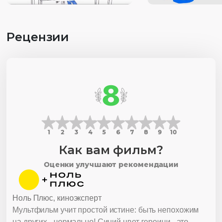
Рецензии
8
1
2
3
4
5
6
7
8
9
10
Как вам фильм?
Оценки улучшают рекомендации
Ноль Плюс, киноэксперт
Мультфильм учит простой истине: быть непохожим
на других - нормально! Синий цвет героини - это