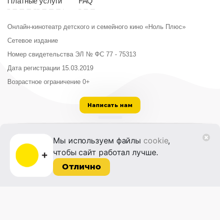
Платные услуги
FAQ
Онлайн-кинотеатр детского и семейного кино «Ноль Плюс»
Сетевое издание
Номер свидетельства ЭЛ № ФС 77 - 75313
Дата регистрации 15.03.2019
Возрастное ограничение 0+
Написать нам
ООО «Институт развития кино и медиа»
Мы используем файлы
cookie
,
Лицензия на образовательную деятельность
чтобы сайт работал лучше.
№ Л035-01215-72/00614094 от 30 августа
2022 г.
Отлично
© 2014-2026 Фонд «Жизнь и Дело»