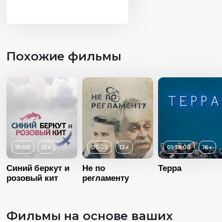
Похожие фильмы
15:00
12+
07:00
12+
01:38:00
16+
Синий беркут и
Не по
Терра
розовый кит
регламенту
Фильмы на основе ваших