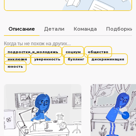
Описание
Детали
Команда
Подборки
Когда ты не похож на других...
подростки_и_молодежь
социум
общество
инклюзия
уверенность
буллинг
дискриминация
юность