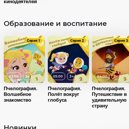
кинодеятелей
Образование и воспитание
Серия 1
Серия 2
Серия 3
03:00
3+
05:00
3+
04:00
3+
Возраст
Пчелография.
Пчелография.
Пчелография.
Волшебное
Полёт вокруг
Путешествие в
Длительность
03:00
знакомство
глобуса
удивительную
Возраст
3+
страну
Год
20
Длительность
04:00
Страна
Росс
Новинки