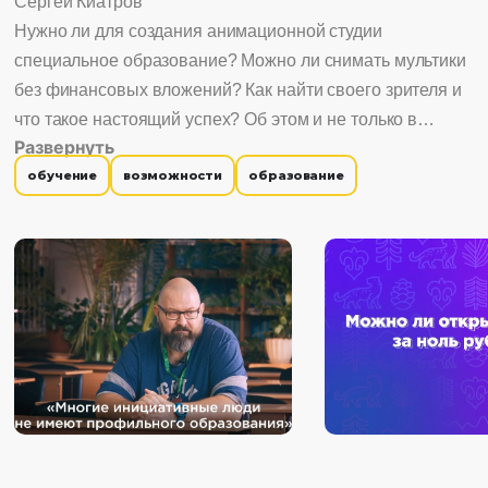
Сергей Киатров
Нужно ли для создания анимационной студии
специальное образование? Можно ли снимать мультики
без финансовых вложений? Как найти своего зрителя и
что такое настоящий успех? Об этом и не только в
Развернуть
экспресс-уроке главного режиссера объединения
обучение
возможности
образование
«Татармультфильм», члена Ассоциации анимационного
кино и Союза кинематографистов РФ, создателя
потрясающих мультфильмов и целых сериалов Сергея
Киатрова. Его видео – сплав вдохновения и опыта и
ответы на самые насущные вопросы.