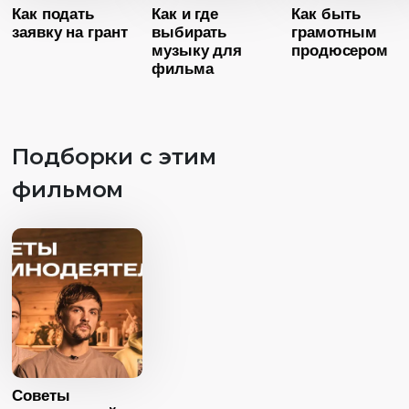
Как подать
Как и где
Как быть
Страна
Россия
заявку на грант
выбирать
грамотным
Язык
Русский
музыку для
продюсером
фильма
Возраст
1
Длительность
02:57
Подборки с этим
Год
20
фильмом
Возраст
10+
Страна
Росс
Длительность
Язык
Русск
03:51
Возраст
10+
Год
2025
Длительность
Страна
Россия
06:56
Язык
Русский
Год
2025
Страна
Россия
Советы
Язык
Русский