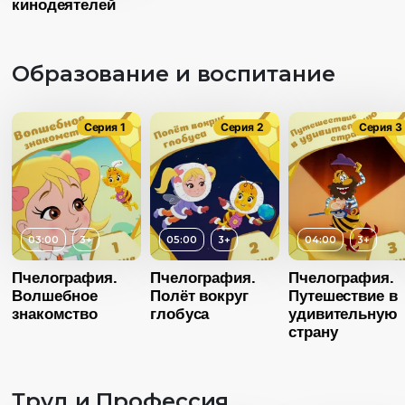
кинодеятелей
Образование и воспитание
Серия 1
Серия 2
Серия 3
03:00
3+
05:00
3+
04:00
3+
Возраст
Пчелография.
Пчелография.
Пчелография.
Волшебное
Полёт вокруг
Путешествие в
Длительность
03:00
знакомство
глобуса
удивительную
Возраст
3+
страну
Год
20
Длительность
04:00
Страна
Росс
Труд и Профессия