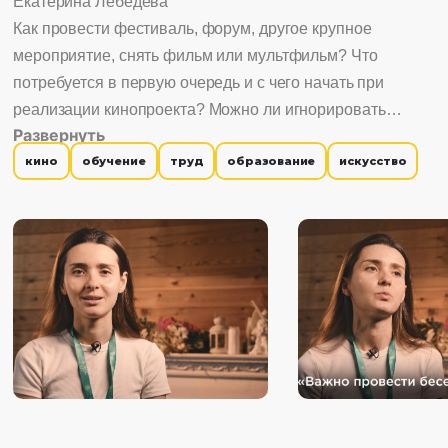
Екатерина Лебедева
Как провести фестиваль, форум, другое крупное
мероприятие, снять фильм или мультфильм? Что
потребуется в первую очередь и с чего начать при
реализации кинопроекта? Можно ли игнорировать
Развернуть
проблемы и обязательно ли нужна команда? Как часто
кино
обучение
труд
образование
искусство
происходят непредвиденные ситуации и зачем нужна
благодарность? Ответам на эти и другие вопросы
посвящен урок Екатерины Лебедевой. Она –
руководитель Всероссийского конкурса социальных
видео «Хорошая история» и член Союза
кинематографистов России, профессионал, который
прекрасно разбирается в теме.