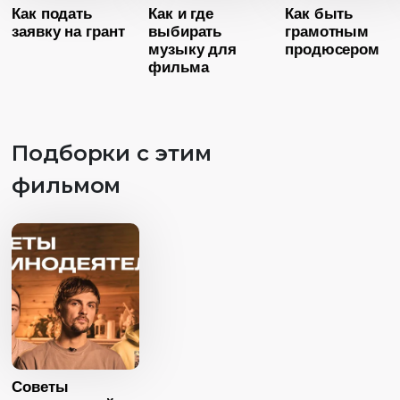
Как подать
Как и где
Как быть
Страна
Россия
заявку на грант
выбирать
грамотным
Язык
Русский
музыку для
продюсером
фильма
Возраст
1
Длительность
02:57
Подборки с этим
Год
20
фильмом
Возраст
10+
Страна
Росс
Длительность
Язык
Русск
03:51
Возраст
10+
Год
2025
Длительность
Страна
Россия
06:56
Язык
Русский
Год
2025
Страна
Россия
Советы
Язык
Русский