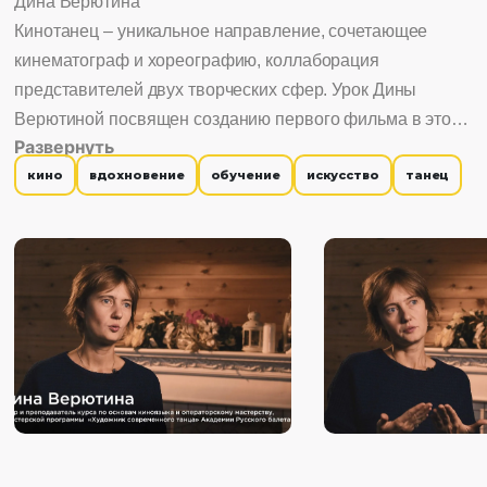
Дина Верютина
Кинотанец – уникальное направление, сочетающее
кинематограф и хореографию, коллаборация
представителей двух творческих сфер. Урок Дины
Верютиной посвящен созданию первого фильма в этом
Развернуть
жанре, и его точно стоит посмотреть всем авторам,
кино
вдохновение
обучение
искусство
танец
которые любят эксперименты. Дина Верютина –
режиссер и наставник, исследователь и популяризатор
кинотанца. Она делится советами, которые точно
помогут, и лайфхаками, проверенными на практике.