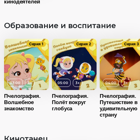
кинодеятелей
Образование и воспитание
Серия 1
Серия 2
Серия 3
03:00
3+
05:00
3+
04:00
3+
Возраст
Пчелография.
Пчелография.
Пчелография.
Волшебное
Полёт вокруг
Путешествие в
Длительность
03:00
знакомство
глобуса
удивительную
Возраст
3+
страну
Год
20
Длительность
04:00
Страна
Росс
Кинотанец