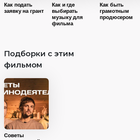
Как подать
Как и где
Как быть
Страна
Россия
заявку на грант
выбирать
грамотным
Язык
Русский
музыку для
продюсером
фильма
Возраст
1
Длительность
02:57
Подборки с этим
Год
20
фильмом
Возраст
10+
Страна
Росс
Длительность
Язык
Русск
03:51
Возраст
10+
Год
2025
Длительность
Страна
Россия
06:56
Язык
Русский
Год
2025
Страна
Россия
Советы
Язык
Русский