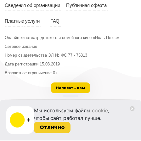
Сведения об организации
Публичная оферта
Платные услуги
FAQ
Онлайн-кинотеатр детского и семейного кино «Ноль Плюс»
Сетевое издание
Номер свидетельства ЭЛ № ФС 77 - 75313
Дата регистрации 15.03.2019
Возрастное ограничение 0+
Написать нам
ООО «Институт развития кино и медиа»
Мы используем файлы
cookie
,
Лицензия на образовательную деятельность
чтобы сайт работал лучше.
№ Л035-01215-72/00614094 от 30 августа
2022 г.
Отлично
© 2014-2026 Фонд «Жизнь и Дело»