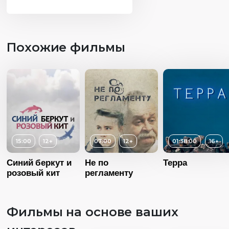
Похожие фильмы
15:00
12+
07:00
12+
01:38:00
16+
Синий беркут и
Не по
Терра
розовый кит
регламенту
Фильмы на основе ваших
Возраст