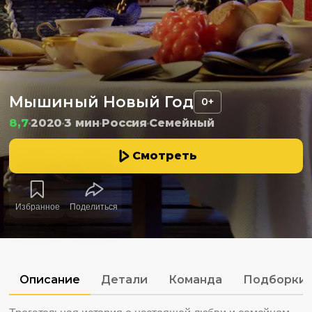
Мышиный Новый Год
0+
8,7
2020
3 мин
Россия
Семейный
Смотреть
Избранное
Поделиться
Описание
Детали
Команда
Подборки