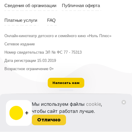
Сведения об организации
Публичная оферта
Платные услуги
FAQ
Онлайн-кинотеатр детского и семейного кино «Ноль Плюс»
Сетевое издание
Номер свидетельства ЭЛ № ФС 77 - 75313
Дата регистрации 15.03.2019
Возрастное ограничение 0+
Написать нам
ООО «Институт развития кино и медиа»
Мы используем файлы
cookie
,
Лицензия на образовательную деятельность
чтобы сайт работал лучше.
№ Л035-01215-72/00614094 от 30 августа
2022 г.
Отлично
© 2014-2026 Фонд «Жизнь и Дело»