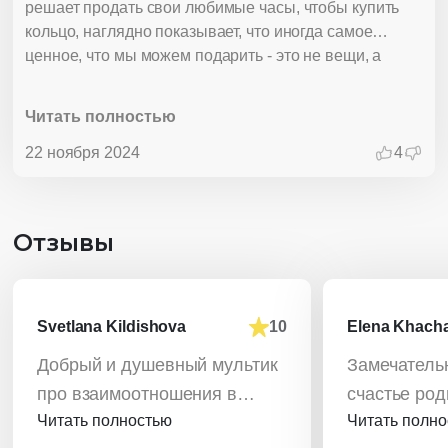
решает продать свои любимые часы, чтобы купить
кольцо, наглядно показывает, что иногда самое
ценное, что мы можем подарить - это не вещи, а
внимание и готовность жертвовать ради других.
Мультфильм также затрагивает важную тему
Читать полностью
семейных отношений и того, как важна поддержка и
забота друг о друге. Это особенно актуально в
22 ноября 2024
4
праздничные моменты, когда внимание к близким
становится особенно значимым. Герои мультфильма,
несмотря на свои небольшие размеры и скромные
Отзывы
средства, могут показать большую силу любви.
Svetlana Kildishova
10
Elena Khach
Добрый и душевный мультик
Замечатель
про взаимоотношения в
счастье род
Читать полностью
Читать полн
семье♥️
детей.