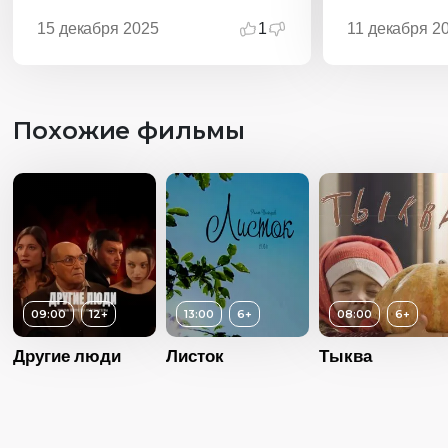
15 декабря 2025
1
11 декабря 2
Похожие фильмы
09:00
12+
13:00
6+
08:00
6+
Другие люди
Листок
Тыква
Возраст
Возраст
6+
Длительность