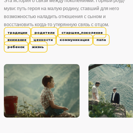
Эта история о связи между поколениями. Горный роуд-
муви: путь героя на малую родину, ставший для него
возможностью наладить отношения с сыном и
восстановить когда-то утерянную связь с отцом.
традиции
родители
старшее_поколение
внимание
ценности
коммуникация
папа
ребенок
жизнь