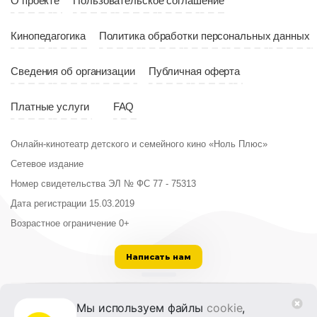
О проекте
Пользовательское соглашение
Кинопедагогика
Политика обработки персональных данных
Сведения об организации
Публичная оферта
Платные услуги
FAQ
Онлайн-кинотеатр детского и семейного кино «Ноль Плюс»
Сетевое издание
Номер свидетельства ЭЛ № ФС 77 - 75313
Дата регистрации 15.03.2019
Возрастное ограничение 0+
Написать нам
ООО «Институт развития кино и медиа»
Мы используем файлы
cookie
,
Лицензия на образовательную деятельность