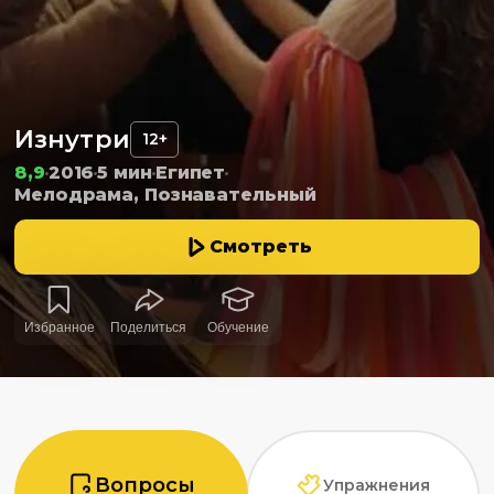
Изнутри
12+
8,9
2016
5 мин
Египет
Мелодрама, Познавательный
Смотреть
Избранное
Поделиться
Обучение
Вопросы
Упражнения