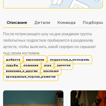
Описание
Детали
Команда
Подборки
После потрясающего шоу на дне рождения группа
любопытных подростков пробирается в раздевалку
артиста, чтобы выяснить, какой сюрприз он скрывает
под своим костюмом.
доброта
взросление
подростки_и_молодежь
судьбы
познание
игра
эмпатия
внимание_к_другим
инклюзия
врожденные_пороки_развития