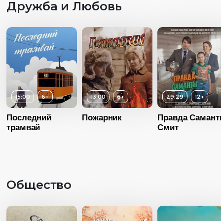
Дружба и Любовь
15:00
6+
13:00
6+
29:29
12+
Последний
Пожарник
Правда Саман
трамвай
Смит
Возраст
6+
Длительность
13:00
Общество
Год
2015
Страна
Россия