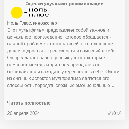
Оценки улучшают рекомендации
Ноль Плюс, киноэксперт
Этот мультфильм представляет собой важное и
актуальное произведение, которое обращается к
важной проблеме, сталкивающейся сегодняшние
дети и подростки – тревожности и сомнений в себе.
Он предлагает набор ценных уроков, которые
помогают молодым зрителям преодолевать
беспокойство и находить уверенность в себе. Одним
из сильных аспектов мультфильма является его
способность передать сложные эмоциональные
состояния через яркие и привлекательные
персонажи, что делает его доступным для понимания
Читать полностью
и восприятия детьми. Персонаж Нури эмпатичен и
легко отождествим, что позволяет зрителям
26 апреля 2024
0
сопереживать его переживаниям и путь к
самопониманию. Кроме того, мультфильм успешно