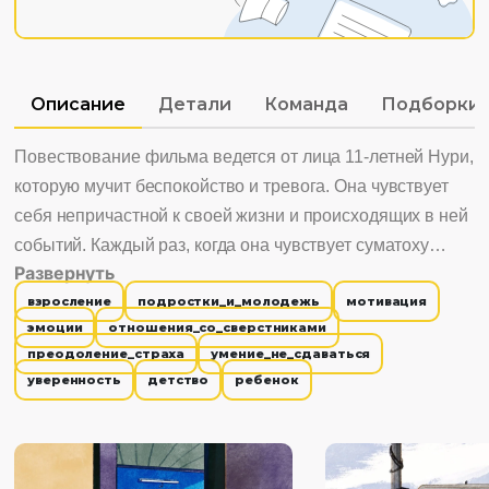
Описание
Детали
Команда
Подборки
Повествование фильма ведется от лица 11-летней Нури,
которую мучит беспокойство и тревога. Она чувствует
себя непричастной к своей жизни и происходящих в ней
событий. Каждый раз, когда она чувствует суматоху
Развернуть
вокруг себя, она ощущает жуткие "что, если",
взросление
подростки_и_молодежь
мотивация
возникающие из ниоткуда и преследующие её. Однако
эмоции
отношения_со_сверстниками
на пике своих размышлений она меняет свое отношение
преодоление_страха
умение_не_сдаваться
к случайным "если", и мы видим, как она обретает веру в
уверенность
детство
ребенок
себя и уверенность.