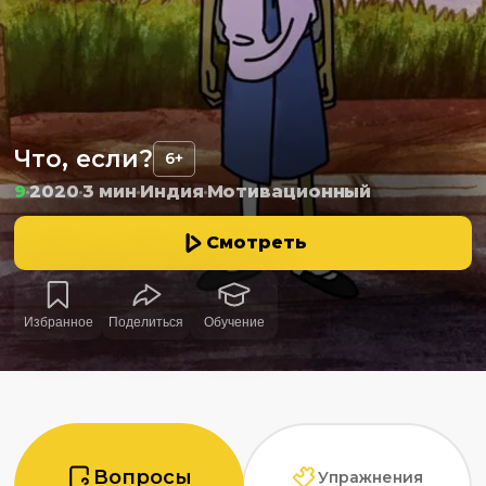
Что, если?
6+
9
2020
3 мин
Индия
Мотивационный
Смотреть
Избранное
Поделиться
Обучение
Вопросы
Упражнения